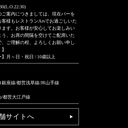
30(L.O.22:30)
のご案内につきましては、現在バーを
お客様もレストランArsでお過ごしいた
ります。お客様が安心してお楽しみい
よう、お席の間隔を空けてご配席いた
で、ご理解の程、よろしくお願い申し
。】
】月～日・祝日 / 10歳以上
銀座線/都営浅草線/JR山手線
め/都営大江戸線
舗サイトへ